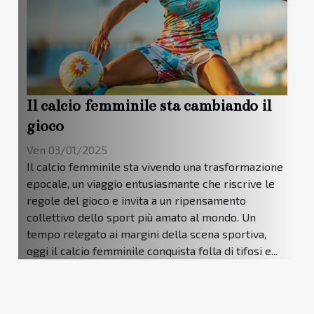
Il calcio femminile sta cambiando il
gioco
Ven 03/01/2025
Il calcio femminile sta vivendo una trasformazione
epocale, un viaggio entusiasmante che riscrive le
regole del gioco e invita a un ripensamento
collettivo dello sport più amato al mondo. Un
tempo relegato ai margini della scena sportiva,
oggi il calcio femminile conquista folla di tifosi e...