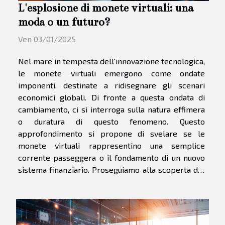
L'esplosione di monete virtuali: una
moda o un futuro?
Ven 03/01/2025
Nel mare in tempesta dell'innovazione tecnologica,
le monete virtuali emergono come ondate
imponenti, destinate a ridisegnare gli scenari
economici globali. Di fronte a questa ondata di
cambiamento, ci si interroga sulla natura effimera
o duratura di questo fenomeno. Questo
approfondimento si propone di svelare se le
monete virtuali rappresentino una semplice
corrente passeggera o il fondamento di un nuovo
sistema finanziario. Proseguiamo alla scoperta del
futuro digitale del denaro. Le radici del fenomeno
Le monete virtuali, oggi conosciute soprattutto col
nome di criptovalute,...