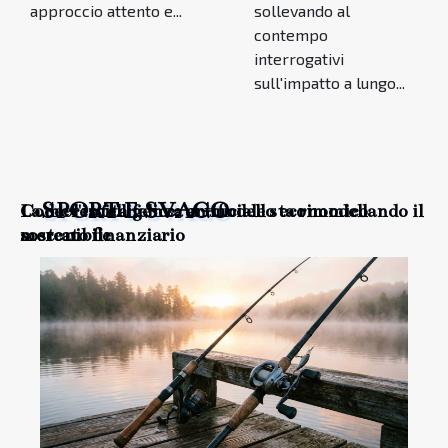
approccio attento e...
sollevando al
contempo
interrogativi
sull'impatto a lungo...
SPORT E SVAGO
La decrescita felice: un modello economico
Come l'intelligenza artificiale sta rimodellando il
sostenibile
mercato finanziario