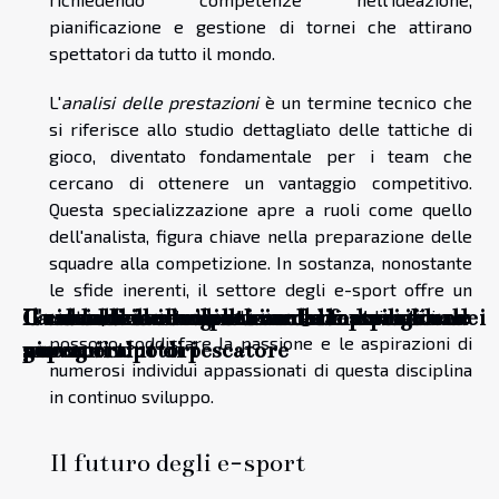
pianificazione e gestione di tornei che attirano
spettatori da tutto il mondo.
L'
analisi delle prestazioni
è un termine tecnico che
si riferisce allo studio dettagliato delle tattiche di
gioco, diventato fondamentale per i team che
cercano di ottenere un vantaggio competitivo.
Questa specializzazione apre a ruoli come quello
dell'analista, figura chiave nella preparazione delle
squadre alla competizione. In sostanza, nonostante
le sfide inerenti, il settore degli e-sport offre un
Guida alla scelta della canna da pesca ideale
Il calcio femminile sta cambiando il gioco
Il ruolo dei videogiochi nella formazione dei
La rivoluzione silenziosa dei materiali
L'ascesa delle competizioni di e-sport: una
vasto panorama di ruoli emergenti e dinamici che
possono soddisfare la passione e le aspirazioni di
per ogni tipo di pescatore
giovani
superconduttori
nuova era
numerosi individui appassionati di questa disciplina
in continuo sviluppo.
Il futuro degli e-sport