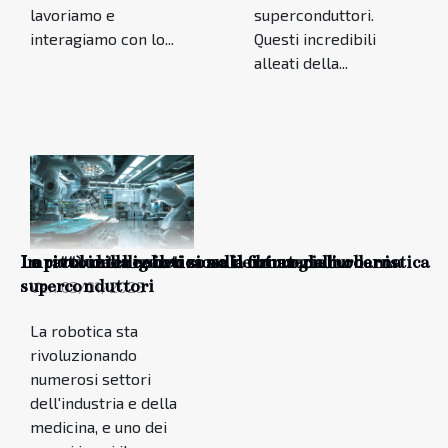
lavoriamo e
superconduttori.
interagiamo con lo...
Questi incredibili
alleati della...
Le città intelligenti sono il futuro dell'urbanistica
La rivoluzione silenziosa dei materiali
Impatto della robotica sulla chirurgia moderna
superconduttori
Ven 03/01/2025
La robotica sta
rivoluzionando
numerosi settori
dell'industria e della
medicina, e uno dei