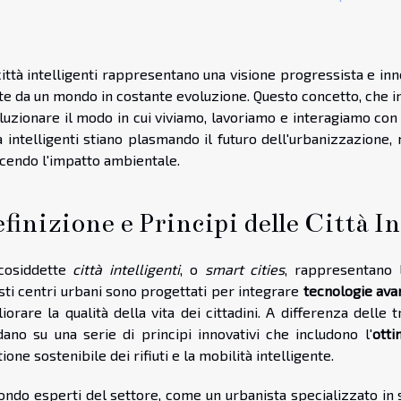
ittà intelligenti rappresentano una visione progressista e inno
e da un mondo in costante evoluzione. Questo concetto, che in
oluzionare il modo in cui viviamo, lavoriamo e interagiamo co
à intelligenti stiano plasmando il futuro dell'urbanizzazione, m
ucendo l'impatto ambientale.
finizione e Principi delle Città In
cosiddette
città intelligenti
, o
smart cities
, rappresentano l
sti centri urbani sono progettati per integrare
tecnologie ava
iorare la qualità della vita dei cittadini. A differenza delle t
dano su una serie di principi innovativi che includono l'
otti
ione sostenibile dei rifiuti e la mobilità intelligente.
ondo esperti del settore, come un urbanista specializzato in s