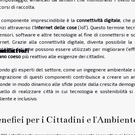
orsi di raccolta.
 componente imprescindibile è la
connettività digitale
, che 
izi attraverso l'
Internet delle cose
(IoT). Questo termine tecnic
ensori, software e altre tecnologie al fine di connettersi e sc
ernet. Grazie alla connettività digitale, diventa possibile la
tità di dati, che possono essere utilizzati per migliorare l'ef
rconduttori
na
istica
eculativa?
ano coeso
più reattivo alle esigenze dei cittadini.
ondo gli esperti del settore, come un ingegnere ambientale con
ntegrazione di questi componenti contribuisce a creare un a
ponde in modo dinamico alle sfide poste dalla crescita demogr
uello di realizzare città in cui tecnologia e sostenibilità 
liente e inclusivo.
nefici per i Cittadini e l'Ambient