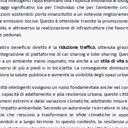
ittà intelligenti rappresentano una risposta innovativa ai bi
taggi significativi sia per l'individuo che per l'ambiente ci
uzioni sostenibili porta innanzitutto a un notevole migliorame
e emissioni nocive. Questo è ottenibile tramite la promozione d
rido, e attraverso la realizzazione di infrastrutture che favor
e pedonali.
altro beneficio diretto è la
riduzione traffico
, ottenuta graz
integrazione di piattaforme di car sharing e bike sharing. Que
o a un ambiente meno inquinato, ma anche a un
stile di vita 
versi di più a piedi o in bicicletta. La conseguente diminuzi
iora la salute pubblica e aumenta la vivibilità degli spazi urban
città intelligenti svolgono un ruolo fondamentale anche nel co
 capacità di adattamento e alla resilienza urbana, queste città
omeni estremi e dalle variazioni climatiche, adottando misure 
'impatto ambientale. Secondo un autorevole ricercatore in studi 
lle che riescono a trasformare le sfide climatiche in oppo
tenibili e a lungo termine. In questo contesto, la
resilienza 