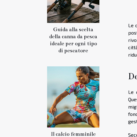
Le c
Guida alla scelta
post
della canna da pesca
riv
ideale per ogni tipo
citt
di pescatore
rid
De
Le 
Que
migl
fon
gest
Il calcio femminile
Sec