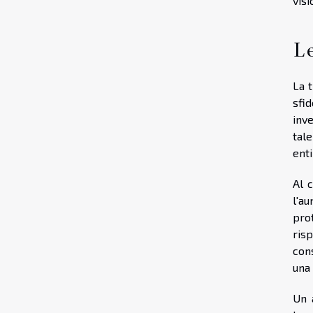
visi
Le
La t
sfi
inve
tal
enti
Al 
l'a
prot
ris
con
una
Un a