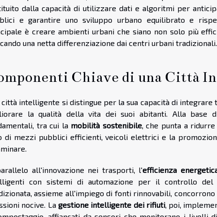
ituito dalla capacità di utilizzare dati e algoritmi per anticip
blici e garantire uno sviluppo urbano equilibrato e rispet
cipale è creare ambienti urbani che siano non solo più efficien
ando una netta differenziazione dai centri urbani tradizionali.
mponenti Chiave di una Città In
città intelligente si distingue per la sua capacità di integrare
liorare la qualità della vita dei suoi abitanti. Alla base 
damentali, tra cui la
mobilità sostenibile
, che punta a ridurre
o di mezzi pubblici efficienti, veicoli elettrici e la promozio
minare.
arallelo all'innovazione nei trasporti, l'
efficienza energetic
elligenti con sistemi di automazione per il controllo del r
izionata, assieme all'impiego di fonti rinnovabili, concorron
ssioni nocive. La
gestione intelligente dei rifiuti
, poi, implemen
ompostaggio, affiancati da sensori che monitorano i livelli d