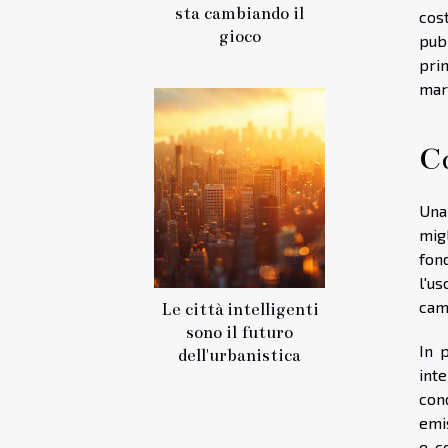
sta cambiando il
cost
gioco
pub
prin
marc
Co
Una 
mig
fon
l'us
cam
Le città intelligenti
sono il futuro
In p
dell'urbanistica
int
cond
emi
e c