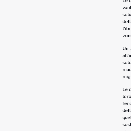
Le c
van
sol
dell
l'ib
zon
Un 
all'
sol
muo
migl
Le 
loro
fen
dell
que
sos