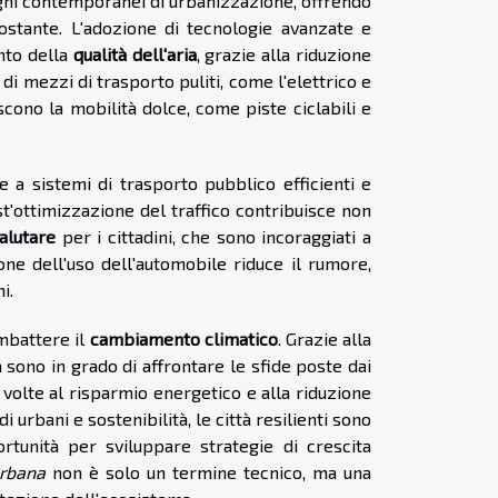
sogni contemporanei di urbanizzazione, offrendo
rcostante. L'adozione di tecnologie avanzate e
nto della
qualità dell'aria
, grazie alla riduzione
i mezzi di trasporto puliti, come l'elettrico e
iscono la mobilità dolce, come piste ciclabili e
ie a sistemi di trasporto pubblico efficienti e
st'ottimizzazione del traffico contribuisce non
salutare
per i cittadini, che sono incoraggiati a
one dell'uso dell'automobile riduce il rumore,
i.
mbattere il
cambiamento climatico
. Grazie alla
 sono in grado di affrontare le sfide poste dai
volte al risparmio energetico e alla riduzione
urbani e sostenibilità, le città resilienti sono
rtunità per sviluppare strategie di crescita
urbana
non è solo un termine tecnico, ma una