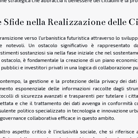
one strategica che abbraccia il benessere dei cittadini e la pr
 Sfide nella Realizzazione delle Ci
ransizione verso l'urbanistica futuristica attraverso lo svilupp
de notevoli. Un ostacolo significativo è rappresentato 
stimenti sostanziosi sia nella fase iniziale che nel sostenta
e ostacolo, è fondamentale la creazione di un piano economic
 pubblici e investitori privati in una logica di collaborazione p
contempo, la gestione e la protezione della privacy dei da
umento esponenziale delle informazioni raccolte dagli strum
ocolli di sicurezza avanzati e trasparenti per tutelare i citta
pettata e che il trattamento dei dati avvenga in conformità
sulente politico specializzato in tecnologia e innovazione ur
 governance collaborativa efficace in questo ambito.
ltro aspetto critico è l'inclusività sociale, che si riferisce