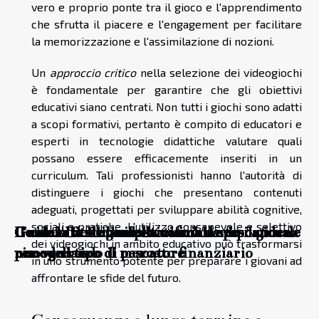
vero e proprio ponte tra il gioco e l'apprendimento
che sfrutta il piacere e l'engagement per facilitare
la memorizzazione e l'assimilazione di nozioni.
Un
approccio critico
nella selezione dei videogiochi
è fondamentale per garantire che gli obiettivi
educativi siano centrati. Non tutti i giochi sono adatti
a scopi formativi, pertanto è compito di educatori e
esperti in tecnologie didattiche valutare quali
possano essere efficacemente inseriti in un
curriculum. Tali professionisti hanno l'autorità di
distinguere i giochi che presentano contenuti
adeguati, progettati per sviluppare abilità cognitive,
sociali e pratiche. L'utilizzo consapevole e selettivo
Guida alla scelta della canna da pesca ideale
Il calcio femminile sta cambiando il gioco
L'ascesa delle competizioni di e-sport: una
Come l'intelligenza artificiale sta
Guida alla scelta della canna da pesca ideale
dei videogiochi in ambito educativo può trasformarsi
per ogni tipo di pescatore
nuova era
rimodellando il mercato finanziario
per ogni tipo di pescatore
in uno strumento potente per preparare i giovani ad
affrontare le sfide del futuro.